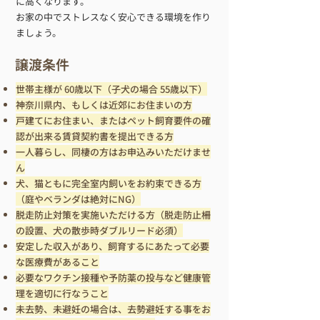
に高くなります。
​お家の中でストレスなく安心できる環境を作り
ましょう。
譲渡条件
世帯主様が
60歳以下
（子犬の場合 55歳以下）
神奈川県内、もしくは
近郊にお住まい
の方
戸建てにお住まい、またはペット飼育要件の確
認が出来る賃貸契約書を提出できる方
一人暮らし、同棲の方はお申込みいただけませ
ん
犬、猫ともに完全室内飼いをお約束できる方
（庭やベランダは絶対にNG）
脱走防止対策を実施いただける方（脱走防止柵
の設置、犬の散歩時ダブルリード必須）
安定した収入があり、飼育するにあたって必要
な医療費があること
必要なワクチン接種や予防薬の投与など健康管
理を適切に行なうこと
未去勢、未避妊の場合は、去勢避妊する事をお