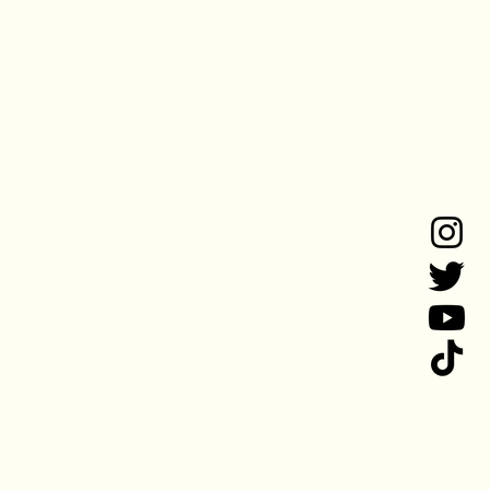
く超えるご支援、
床、空調など最
た、施設の進捗情
想いを犬猫たちの
いけたらもっと沢
します。